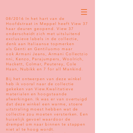
08/2016 In het hart van de
Hoofdstraat in Meppel heeft View 37
haar deuren geopend. View 37
onderscheidt zich met uitsluitend
exclusieve labels in de collectie,
denk aan Italiaanse topmerken
als Genti en Gentiluomo maar
ook Armani Jeans, Armani Collectzio
nni, Kenzo, Parajumpers, Woolrich,
Hackett, Colmar, Peuterey, Cole
Haan, Nubikk en 7 for all Mankind.
Bij het ontwerpen van deze winkel
heb ik vooral naar de collectie
gekeken van View.Kwalitatieve
materialen en hoogstaande
afwerkingen. Ik was er van overtuigd
dat deze winkel een warme, stoere
uitstraling moest hebben wat de
collectie zou moeten versterken. Een
huiselijk gevoel waardoor de
drempel om naar binnen te stappen
niet al te hoog wordt.